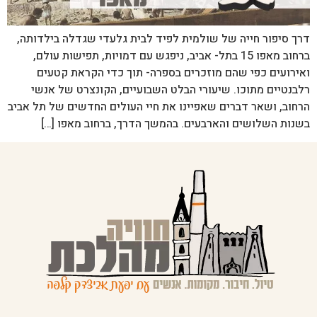
דרך סיפור חייה של שולמית לפיד לבית גלעדי שגדלה בילדותה,
ברחוב מאפו 15 בתל- אביב, ניפגש עם דמויות, תפישות עולם,
ואירועים כפי שהם מוזכרים בספרה- תוך כדי הקראת קטעים
רלבנטיים מתוכו. שיעורי הבלט השבועיים, הקונצרט של אנשי
הרחוב, ושאר דברים שאפיינו את חיי העולים החדשים של תל אביב
בשנות השלושים והארבעים. בהמשך הדרך, ברחוב מאפו […]