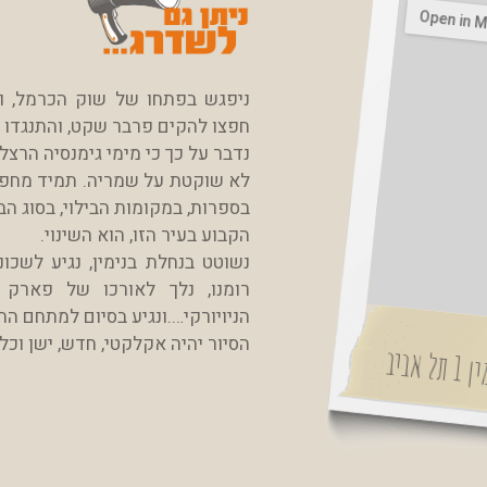
חפצו להקים פרבר שקט, והתנגדו בכ
נדבר על כך כי מימי גימנסיה הרצ
לא שוקטת על שמריה. תמיד מחפשי
בספרות, במקומות הבילוי, בסוג הב
הקבוע בעיר הזו, הוא השינוי.
נשוטט בנחלת בנימין, נגיע לשכ
רומנו, נלך לאורכו של פארק 
הניויורקי….ונגיע ב
סיום למתחם הת
הסיור יהיה אקלקטי, חדש, ישן וכל
ביב