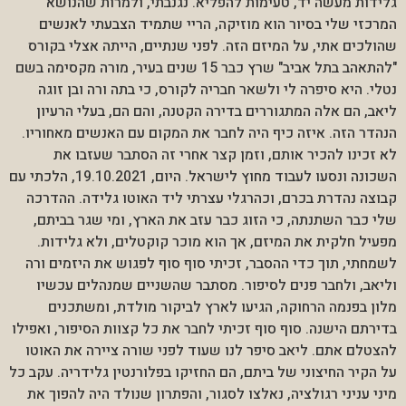
גלידות מעשה יד, טעימות להפליא. נגנבתי, ולמרות שהנושא
המרכזי שלי בסיור הוא מוזיקה, הריי שתמיד הצבעתי לאנשים
שהולכים אתי, על המיזם הזה. לפני שנתיים, הייתה אצלי בקורס
"להתאהב בתל אביב" שרץ כבר 15 שנים בעיר, מורה מקסימה בשם
נטלי. היא סיפרה לי ולשאר חבריה לקורס, כי בתה ורה ובן זוגה
ליאב, הם אלה המתגוררים בדירה הקטנה, והם הם, בעלי הרעיון
הנהדר הזה. איזה כיף היה לחבר את המקום עם האנשים מאחוריו.
לא זכינו להכיר אותם, וזמן קצר אחרי זה הסתבר שעזבו את
השכונה ונסעו לעבוד מחוץ לישראל. היום, 19.10.2021, הלכתי עם
קבוצה נהדרת בכרם, וכהרגלי עצרתי ליד האוטו גלידה. ההדרכה
שלי כבר השתנתה, כי הזוג כבר עזב את הארץ, ומי שגר בביתם,
מפעיל חלקית את המיזם, אך הוא מוכר קוקטלים, ולא גלידות.
לשמחתי, תוך כדי ההסבר, זכיתי סוף סוף לפגוש את היזמים ורה
וליאב, ולחבר פנים לסיפור. מסתבר שהשניים שמנהלים עכשיו
מלון בפנמה הרחוקה, הגיעו לארץ לביקור מולדת, ומשתכנים
בדירתם הישנה. סוף סוף זכיתי לחבר את כל קצוות הסיפור, ואפילו
להצטלם אתם. ליאב סיפר לנו שעוד לפני שורה ציירה את האוטו
על הקיר החיצוני של ביתם, הם החזיקו בפלורנטין גלידריה. עקב כל
מיני עניני רגולציה, נאלצו לסגור, והפתרון שנולד היה להפוך את