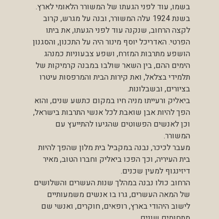
בשמו, עוד לפני הגעתו של המשורר הלאומי לארץ.
בשנת 1924 עלה המשורר, ובנה על מגרש, קרוב
לקצה הרחוב, שנקנה עוד לפני הגעתו, את ביתו
הפרטי. האדריכל יוסף מינור היה על התכנון, והסגנון
הושפע מתרבות המזרח, ושפע צבעוניות כמנהג
הימים ההם, בין השאר שולבו במבנה קרמיקות של
תלמידי בצלאל, ואת קירות הבית והמרפסות עיטרו
בציורים, ובשבלונות.
ביאליק ורעייתו מניה חיו במקום כתשע שנים, והוא
הפך להיות אבן שואבת לכל אנשי התרבות בישראל,
וכן לאנשים הפשוטים שהגיעו להתייעץ עם
המשורר.
מעבר לכיכר, נבנה במקביל בית מלון שהפך להיות
בית העיריה, וכך הפכו ביאליק וחברו הטוב, מאיר
דיזינגוף למעין שכנים.
הרחוב כולו נבנה במהלך שנות העשרים והשלושים
של המאה העשרים, גרו בו אנשים משמעותיים
לישוב היהודי בארץ, רופאים, חוקרים, ואנשי שם
מתחומים שונים.