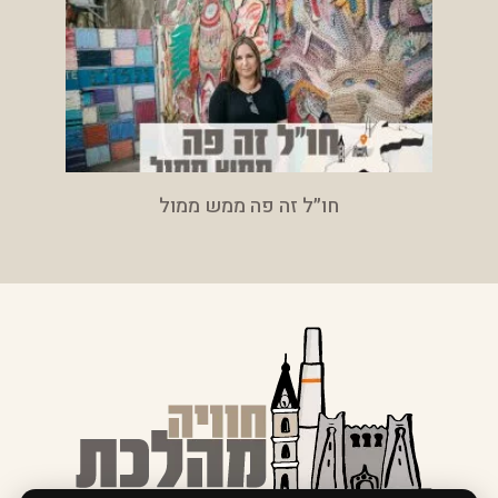
חו״ל זה פה ממש ממול