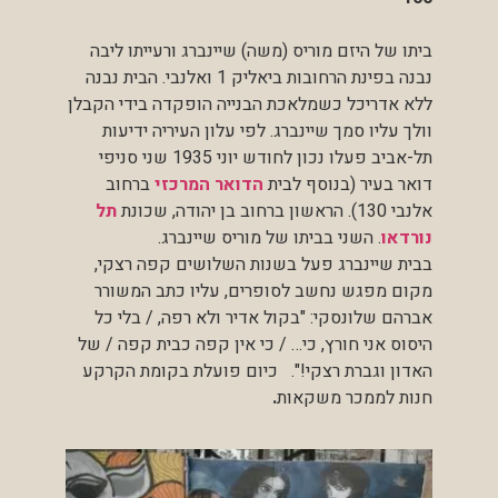
ביתו של היזם מוריס (משה) שיינברג ורעייתו ליבה
נבנה בפינת הרחובות ביאליק 1 ואלנבי. הבית נבנה
ללא אדריכל כשמלאכת הבנייה הופקדה בידי הקבלן
וולך עליו סמך שיינברג.
לפי עלון העיריה
ידיעות
תל-אביב
פעלו נכון לחודש יוני 1935 שני סניפי
דואר בעיר (בנוסף לבית
הדואר המרכזי
ברחוב
אלנבי 130). הראשון ברחוב בן יהודה, שכונת
תל
נורדאו
. השני בביתו של מוריס שיינברג.
בבית שיינברג פעל בשנות השלושים
קפה רצקי
,
מקום מפגש נחשב לסופרים, עליו כתב המשורר
אברהם שלונסקי: "בקול אדיר ולא רפה, / בלי כל
היסוס אני חורץ, כי… / כי אין קפה כבית קפה / של
האדון וגברת רצקי!". כיום פועלת בקומת הקרקע
חנות לממכר משקאות
.